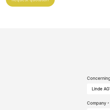
Concernin
Company
*