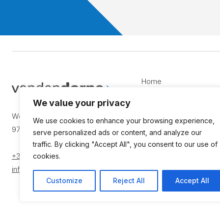
Home
New products
We value your privacy
Products in stock
Westerring 7
We use cookies to enhance your browsing experience,
9700 Oudenaarde
Rental
serve personalized ads or content, and analyze our
traffic. By clicking "Accept All", you consent to our use of
Solutions
+32 (0)55 23 20 00
cookies.
Jobs
info@vdd.be
Customize
Reject All
Accept All