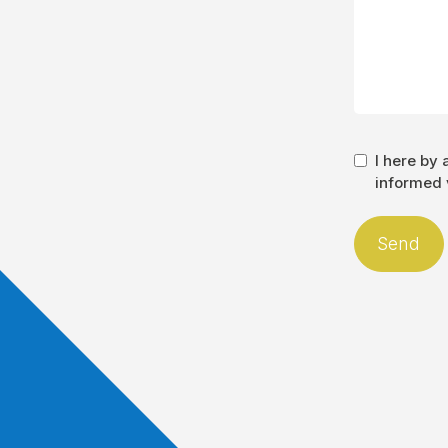
I here by
informed v