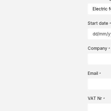
Start date
*
DD
slash
Company
MM
*
slash
YYYY
Email
*
VAT Nr
*