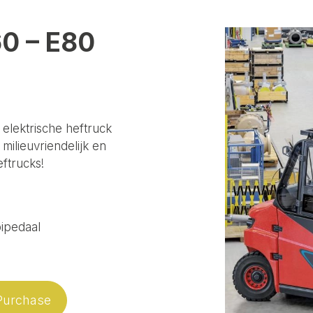
E60 – E80
elektrische heftruck
 milieuvriendelijk en
eftrucks!
bipedaal
Purchase