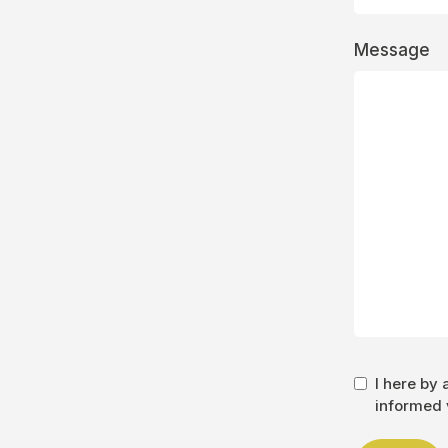
Message
I here by
informed v